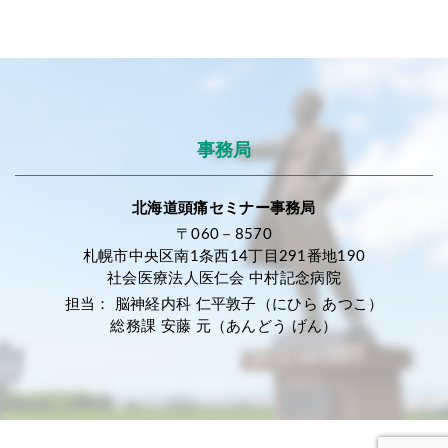
事務局
北海道頭痛セミナー事務局
〒060－8570
札幌市中央区南1条西14丁目291番地190
社会医療法人医仁会 中村記念病院
担当： 脳神経内科 仁平敦子（にひら あつこ）
総務課 安藤 元（あんどう げん）